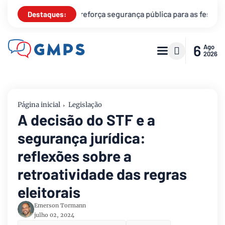
ança pública para as festas de fim de ano
Governadores dis
Destaques:
6
Ago
2026
Página inicial
Legislação
A decisão do STF e a
segurança jurídica:
reflexões sobre a
retroatividade das regras
eleitorais
Emerson Tormann
julho 02, 2024