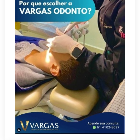
CIEE e Tribunal Regional Federal da 1ª Região
- TRF abrem processo seletivo para o
Programa de Estágio
8/6/2026
“Você sabe com quem está falando?”: A
corrupção sistêmica nos órgãos públicos
8/6/2026
Jardim Botânico: MPDFT ajuíza ação contra
obras em sítio arqueológico pré-histórico
8/6/2026
Provedores de internet transformam o Wi-Fi
em ferramenta de fidelização e novas receitas
8/6/2026
Autoridades celebram legado de Augusto
Nardes em jantar em Brasília
8/5/2026