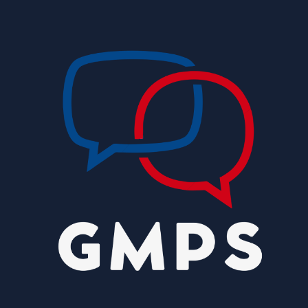
Endereços em Planaltina terão o fornecimento
de energia interrompido nesta quinta-feira
(6)
8/5/2026
Lactário do Hospital de Base garante
alimentação segura e personalizada aos
pacientes
8/5/2026