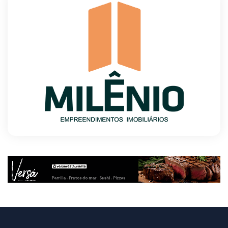
obras em sítio arqueológico pré-histórico
8/6/2026
Provedores de internet transformam o Wi-Fi
em ferramenta de fidelização e novas receitas
8/6/2026
Autoridades celebram legado de Augusto
Nardes em jantar em Brasília
8/5/2026
Unidade oferece atendimento especializado a
crianças e adolescentes vítimas de violência
sexual no DF
8/5/2026
Planaltina terá reforço de ônibus para a 6ª
Feira Nacional da Uva e do Vinho
8/5/2026