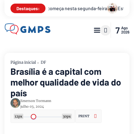
ça nesta segunda-feira
Está na hora de receber 2025 com o
Destaques:
7
Ago
2026
Página inicial
DF
Brasília é a capital com
melhor qualidade de vida do
país
Emerson Tormann
julho 03, 2024
PRINT
12px
30px