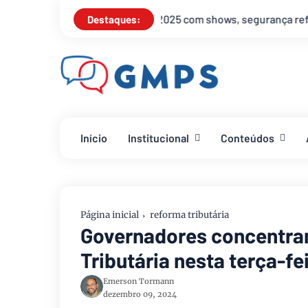
com shows, segurança reforçada e transporte ampliado
Esque
Destaques:
Início
Institucional
Conteúdos
Página inicial
reforma tributária
Governadores concentra
Tributária nesta terça-fei
Emerson Tormann
dezembro 09, 2024