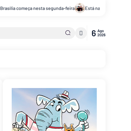
Está na hora de receber 2025 com o réveillon “Ano Novo, Nov
6
Ago
2026