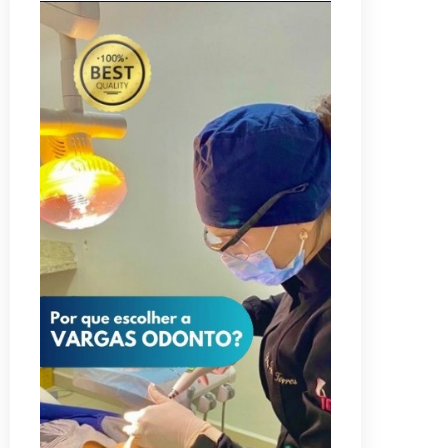
Planaltina terá reforço de ônibus
para a 6ª Feira Nacional da Uva e do
Vinho
8/5/2026
Endereços em Planaltina terão o
fornecimento de energia
interrompido nesta quinta-feira
(6)
8/5/2026
Lactário do Hospital de Base
garante alimentação segura e
personalizada aos pacientes
8/5/2026
Agosto Lilás reforça orientação
sobre direitos e canais de proteção
às mulheres