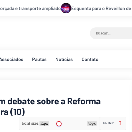
nta para o Réveillon de Brasília começa nesta segunda-feira
Associados
Pautas
Notícias
Contato
m debate sobre a Reforma
ra (10)
Font size:
PRINT
12px
30px