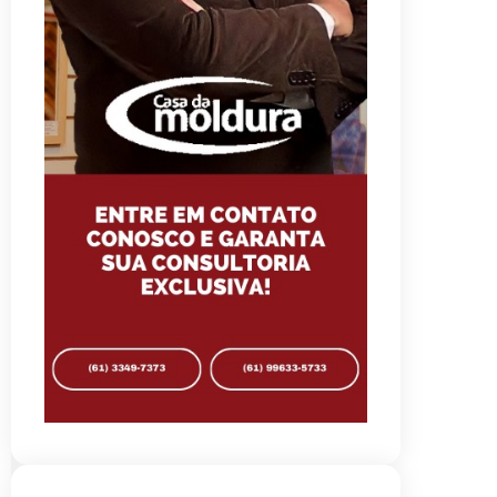
Autoridades celebram legado de
Augusto Nardes em jantar em
Brasília
8/5/2026
Unidade oferece atendimento
especializado a crianças e
adolescentes vítimas de violência
sexual no DF
8/5/2026