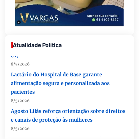
Feira Nacional da Uva e do Vinho
8/5/2026
Endereços em Planaltina terão o fornecimento
de energia interrompido nesta quinta-feira
(6)
Atualidade Política
8/5/2026
Lactário do Hospital de Base garante
alimentação segura e personalizada aos
pacientes
8/5/2026
Agosto Lilás reforça orientação sobre direitos
e canais de proteção às mulheres
8/5/2026
Anvisa propõe atualizar as normas da
propaganda de alimentos e de medicamentos