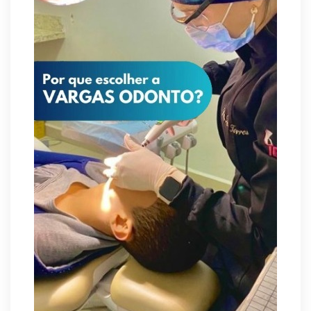
Jardim Botânico: MPDFT ajuíza ação contra
obras em sítio arqueológico pré-histórico
8/6/2026
Provedores de internet transformam o Wi-Fi
em ferramenta de fidelização e novas receitas
8/6/2026
Autoridades celebram legado de Augusto
Nardes em jantar em Brasília
8/5/2026
Unidade oferece atendimento especializado a
crianças e adolescentes vítimas de violência
sexual no DF
8/5/2026
Planaltina terá reforço de ônibus para a 6ª