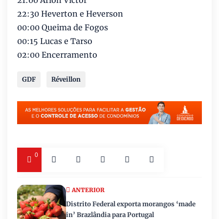
21:00 Arlon Victor
22:30 Heverton e Heverson
00:00 Queima de Fogos
00:15 Lucas e Tarso
02:00 Encerramento
GDF
Réveillon
0
ANTERIOR
Distrito Federal exporta morangos ‘made
in’ Brazlândia para Portugal