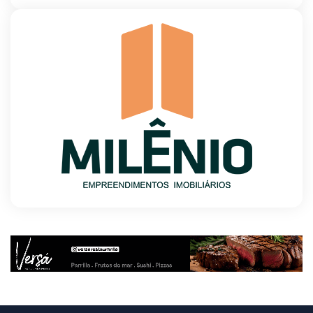
8/5/2026
PL quer assegurar direito ao voto de agentes
de segurança escalados no dia da eleição
8/5/2026