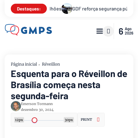
reforça segurança pública para as festas de fim de ano
Gove
Destaques:
6
Ago
2026
Página inicial
Réveillon
Esquenta para o Réveillon de
Brasília começa nesta
segunda-feira
Emerson Tormann
dezembro 30, 2024
PRINT
12px
30px