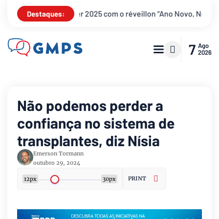
r 2025 com o réveillon “Ano Novo, Novos Sonhos”
Brasília s
Destaques:
7
Ago
2026
Não podemos perder a
confiança no sistema de
transplantes, diz Nísia
Emerson Tormann
outubro 29, 2024
PRINT
12px
30px