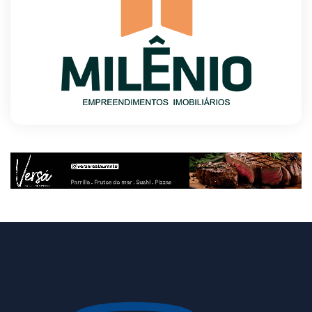
Autoridades celebram legado de Augusto
Nardes em jantar em Brasília
8/5/2026
Unidade oferece atendimento especializado a
crianças e adolescentes vítimas de violência
sexual no DF
8/5/2026
Planaltina terá reforço de ônibus para a 6ª
Feira Nacional da Uva e do Vinho
8/5/2026
Endereços em Planaltina terão o fornecimento
de energia interrompido nesta quinta-feira
(6)
8/5/2026
Lactário do Hospital de Base garante