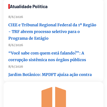
ferramenta estratégica para fidelizar clientes
Atualidade Política
8/6/2026
CIEE e Tribunal Regional Federal da 1ª Região
- TRF abrem processo seletivo para o
Programa de Estágio
8/6/2026
“Você sabe com quem está falando?”: A
corrupção sistêmica nos órgãos públicos
8/6/2026
Jardim Botânico: MPDFT ajuíza ação contra
obras em sítio arqueológico pré-histórico
8/6/2026
Provedores de internet transformam o Wi-Fi
em ferramenta de fidelização e novas receitas
8/6/2026