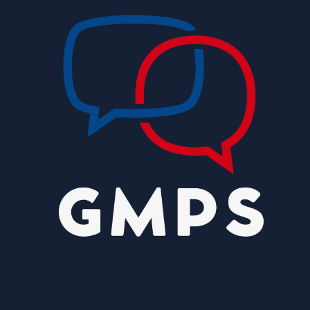
Avanço da IA corrói financiamento do
jornalismo profissional no Brasil
8/9/2026
Rio de Janeiro tem alerta para ventos de até 75
km/h neste domingo
8/9/2026