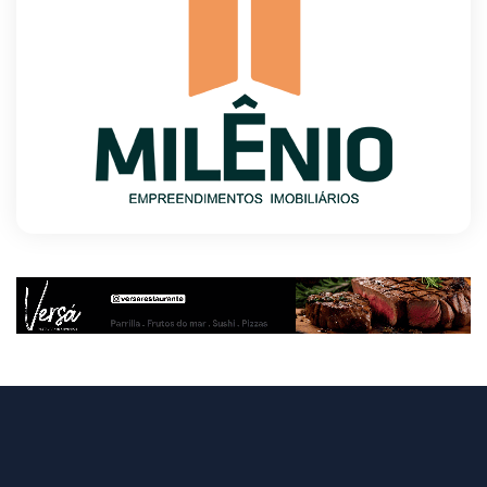
mantém chuva na faixa oeste da Região Norte
8/9/2026
O TEMPO E A TEMPERATURA: litoral do
Nordeste permanece com muitas nuvens na
segunda-feira
8/9/2026
Argentina à venda: Governo Milei acelera
liquidação do patrimônio público
8/9/2026
Memória é fundamental na literatura, diz
escritor Milton Hatoum
8/9/2026
Semana começa com 1.589 vagas nas agências
do trabalhador
8/9/2026