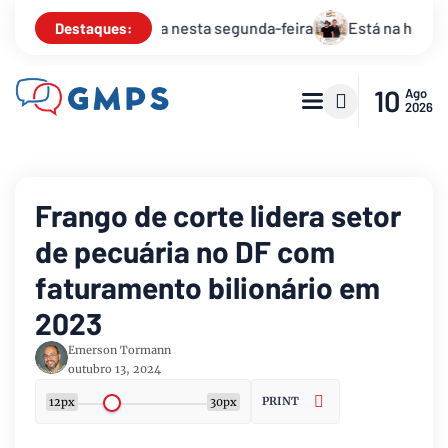
eira
Está na hora de receber 2025 com o réveillon “Ano Nov
Destaques:
10
Ago
2026
Frango de corte lidera setor
de pecuária no DF com
faturamento bilionário em
2023
Emerson Tormann
outubro 13, 2024
PRINT
12px
30px