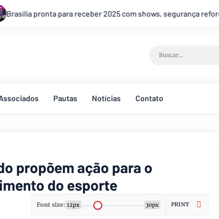
er 2025 com shows, segurança reforçada e transporte ampliado
Associados
Pautas
Notícias
Contato
do propõem ação para o
imento do esporte
Font size:
PRINT
12px
30px