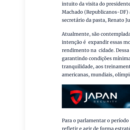
intuito da visita do presiden
Machado (Republicanos-DF) à 
secretário da pasta, Renato J
Atualmente, são contempladas
intenção é expandir essas mo
rendimento na cidade. Dessa f
garantindo condições mínimas
tranquilidade, aos treinamen
americanas, mundiais, olímpic
Para o parlamentar o período
refletir e agir de forma estr