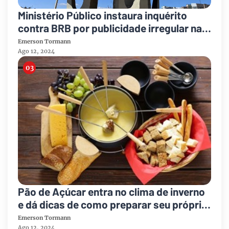
Ministério Público instaura inquérito
contra BRB por publicidade irregular na
Torre de TV de Brasília
Emerson Tormann
Ago 12, 2024
Pão de Açúcar entra no clima de inverno
e dá dicas de como preparar seu próprio
fondue
Emerson Tormann
Ago 12, 2024