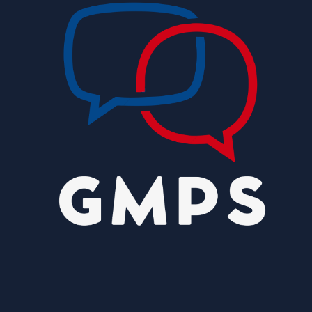
(6)
8/5/2026
Lactário do Hospital de Base garante
alimentação segura e personalizada aos
pacientes
8/5/2026