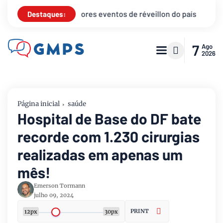
os de réveillon do país
Praça dos Orixás recebe show de Enc
Destaques:
7
Ago
2026
Página inicial
saúde
Hospital de Base do DF bate
recorde com 1.230 cirurgias
realizadas em apenas um
mês!
Emerson Tormann
julho 09, 2024
PRINT
12px
30px