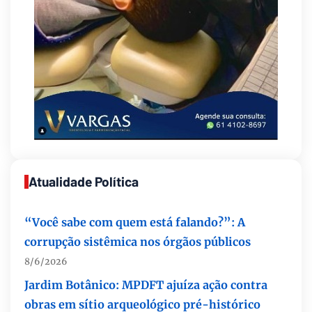
Supermercados transformam o Wi-Fi em
ferramenta estratégica para fidelizar clientes
8/6/2026
CIEE e Tribunal Regional Federal da 1ª Região
- TRF abrem processo seletivo para o
Programa de Estágio
8/6/2026
Atualidade Política
“Você sabe com quem está falando?”: A
corrupção sistêmica nos órgãos públicos
8/6/2026
Jardim Botânico: MPDFT ajuíza ação contra
obras em sítio arqueológico pré-histórico
8/6/2026