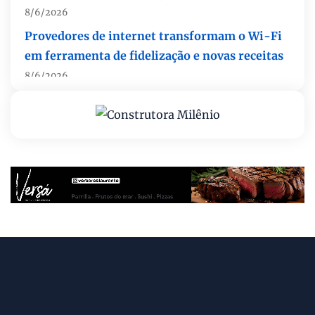
Provedores de internet transformam o Wi-Fi
em ferramenta de fidelização e novas receitas
8/6/2026
Autoridades celebram legado de Augusto
Nardes em jantar em Brasília
8/5/2026
Unidade oferece atendimento especializado a
crianças e adolescentes vítimas de violência
sexual no DF
8/5/2026
Planaltina terá reforço de ônibus para a 6ª
Feira Nacional da Uva e do Vinho
8/5/2026
Endereços em Planaltina terão o fornecimento
de energia interrompido nesta quinta-feira