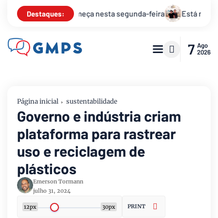
-feira
Está na hora de receber 2025 com o réveillon “Ano N
Destaques:
7
Ago
2026
Página inicial
sustentabilidade
Governo e indústria criam
plataforma para rastrear
uso e reciclagem de
plásticos
Emerson Tormann
julho 31, 2024
PRINT
12px
30px