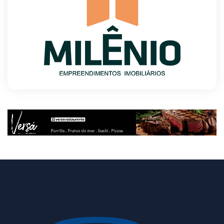
obras em sítio arqueológico pré-histórico
8/6/2026
Provedores de internet transformam o Wi-Fi
em ferramenta de fidelização e novas receitas
8/6/2026
Autoridades celebram legado de Augusto
Nardes em jantar em Brasília
8/5/2026
Unidade oferece atendimento especializado a
crianças e adolescentes vítimas de violência
sexual no DF
8/5/2026
Planaltina terá reforço de ônibus para a 6ª
Feira Nacional da Uva e do Vinho
8/5/2026