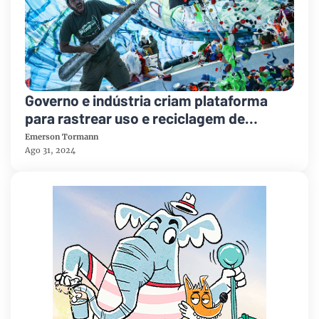
Governo e indústria criam plataforma
para rastrear uso e reciclagem de
plásticos
Emerson Tormann
Ago 31, 2024