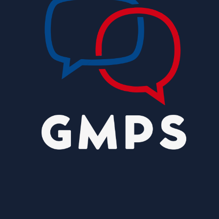
Endereços em Planaltina terão o fornecimento
de energia interrompido nesta quinta-feira
(6)
8/5/2026