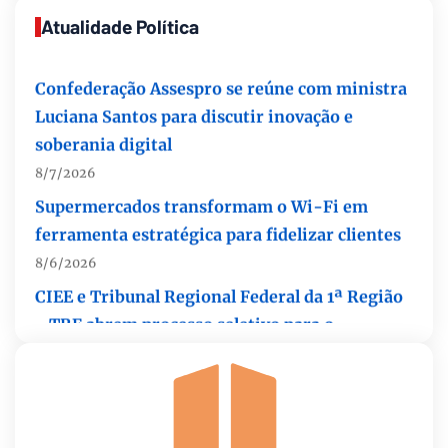
Atualidade Política
Confederação Assespro se reúne com ministra
Luciana Santos para discutir inovação e
soberania digital
8/7/2026
Supermercados transformam o Wi-Fi em
ferramenta estratégica para fidelizar clientes
8/6/2026
CIEE e Tribunal Regional Federal da 1ª Região
- TRF abrem processo seletivo para o
Programa de Estágio
8/6/2026
“Você sabe com quem está falando?”: A
corrupção sistêmica nos órgãos públicos
8/6/2026
Jardim Botânico: MPDFT ajuíza ação contra