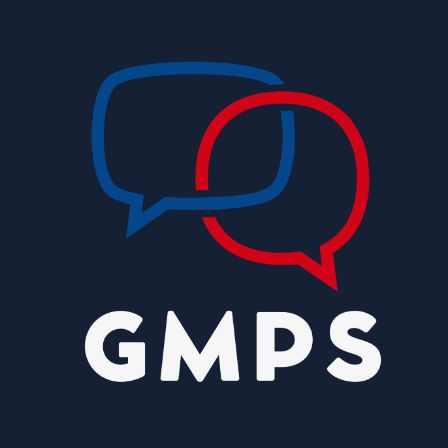
do trabalhador
8/9/2026
Avanço da IA corrói financiamento do
jornalismo profissional no Brasil
8/9/2026
Rio de Janeiro tem alerta para ventos de até 75
km/h neste domingo
8/9/2026