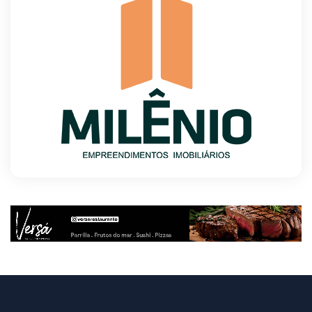
8/9/2026
O TEMPO E A TEMPERATURA: segunda
mantém chuva na faixa oeste da Região Norte
8/9/2026
O TEMPO E A TEMPERATURA: litoral do
Nordeste permanece com muitas nuvens na
segunda-feira
8/9/2026
Argentina à venda: Governo Milei acelera
liquidação do patrimônio público
8/9/2026
Memória é fundamental na literatura, diz
escritor Milton Hatoum
8/9/2026
Semana começa com 1.589 vagas nas agências