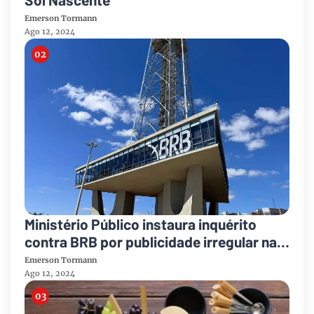
Emerson Tormann
Ago 12, 2024
Ministério Público instaura inquérito
contra BRB por publicidade irregular na
Torre de TV de Brasília
Emerson Tormann
Ago 12, 2024