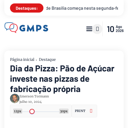
 Brasília começa nesta segunda-feira
Está na hora de receb
Destaques:
10
Ago
2026
Página inicial
Destaque
Dia da Pizza: Pão de Açúcar
investe nas pizzas de
fabricação própria
Emerson Tormann
julho 10, 2024
PRINT
12px
30px