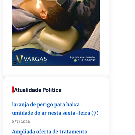
Opinião: Diplomas para um mundo
que não existe mais
8/7/2026
Distrito Federal entra em alerta
Atualidade Política
laranja de perigo para baixa
umidade do ar nesta sexta-feira (7)
8/7/2026
Ampliada oferta de tratamento
menos invasivo para obstruções nas