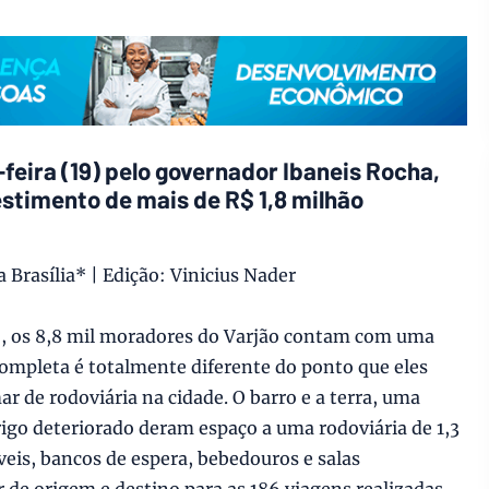
feira (19) pelo governador Ibaneis Rocha,
stimento de mais de R$ 1,8 milhão
 Brasília* | Edição: Vinicius Nader
19), os 8,8 mil moradores do Varjão contam com uma
completa é totalmente diferente do ponto que eles
 de rodoviária na cidade. O barro e a terra, uma
igo deteriorado deram espaço a uma rodoviária de 1,3
eis, bancos de espera, bebedouros e salas
r de origem e destino para as 186 viagens realizadas