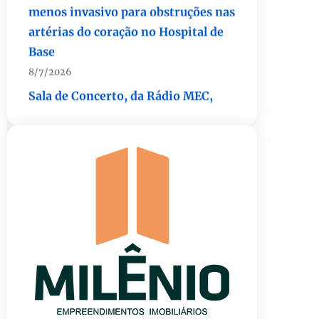
artérias do coração no Hospital de
Base
8/7/2026
Sala de Concerto, da Rádio MEC,
celebra Radamés Gnattali nesta
sexta
8/7/2026
Indígenas Pirahã vão ter acesso a
consultas e exames em expedição
do SUS no Amazonas
8/7/2026
Reposição de testosterona não é
obrigatória para mulheres
8/7/2026
Confederação Assespro se reúne