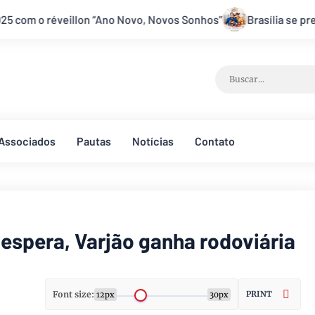
Novos Sonhos”
Brasília se prepara para receber um dos maiore
Associados
Pautas
Notícias
Contato
espera, Varjão ganha rodoviária
Font size:
PRINT
12px
30px