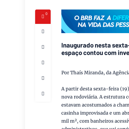
0
Inaugurado nesta sexta-
espaço contou com inve
Por Thaís Miranda, da Agência
A partir desta sexta-feira (
nova rodoviária. A estrutura 
estavam acostumados a chamar
casinha improvisada e um abr
mil m², com banheiros acessív
administrativas, que vai servi