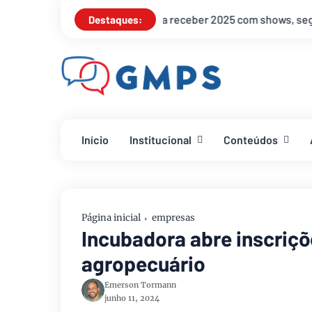
5 com shows, segurança reforçada e transporte ampliado
Esq
Destaques:
Início
Institucional
Conteúdos
Página inicial
empresas
Incubadora abre inscriçõ
agropecuário
Emerson Tormann
junho 11, 2024