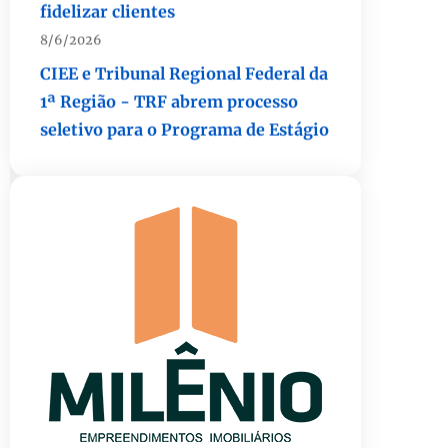
CIEE e Tribunal Regional Federal da
1ª Região - TRF abrem processo
seletivo para o Programa de Estágio
8/6/2026
“Você sabe com quem está
falando?”: A corrupção sistêmica
nos órgãos públicos
8/6/2026
Jardim Botânico: MPDFT ajuíza
ação contra obras em sítio
arqueológico pré-histórico
8/6/2026
Provedores de internet
transformam o Wi-Fi em
ferramenta de fidelização e novas