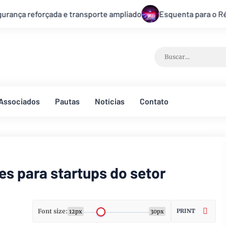
uenta para o Réveillon de Brasília começa nesta segunda-feira
Associados
Pautas
Notícias
Contato
es para startups do setor
Font size:
PRINT
12px
30px