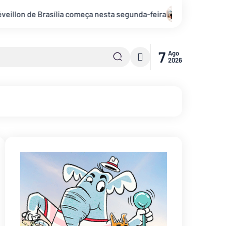
Está na hora de receber 2025 com o réveillon “Ano Novo, No
7
Ago
2026