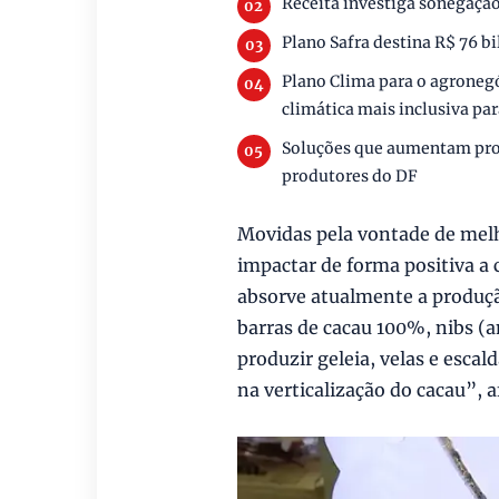
Receita investiga sonegação
Plano Safra destina R$ 76 bi
Plano Clima para o agronegó
climática mais inclusiva par
Soluções que aumentam pro
produtores do DF
Movidas pela vontade de melho
impactar de forma positiva a
absorve atualmente a produçã
barras de cacau 100%, nibs (
produzir geleia, velas e esca
na verticalização do cacau”, 