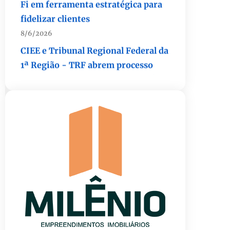
8/6/2026
CIEE e Tribunal Regional Federal da
1ª Região - TRF abrem processo
seletivo para o Programa de Estágio
8/6/2026
“Você sabe com quem está
falando?”: A corrupção sistêmica
nos órgãos públicos
8/6/2026
Jardim Botânico: MPDFT ajuíza
ação contra obras em sítio
arqueológico pré-histórico
8/6/2026
Provedores de internet
transformam o Wi-Fi em