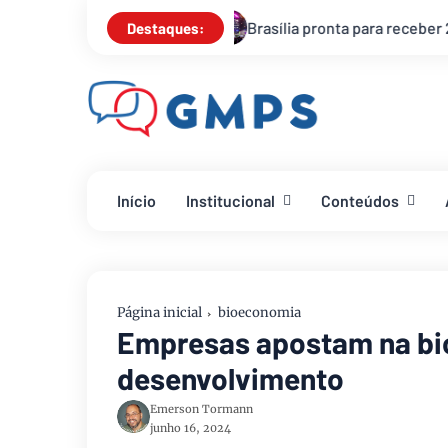
sília pronta para receber 2025 com shows, segurança reforçada 
Destaques:
Início
Institucional
Conteúdos
Página inicial
bioeconomia
Empresas apostam na b
desenvolvimento
Emerson Tormann
junho 16, 2024