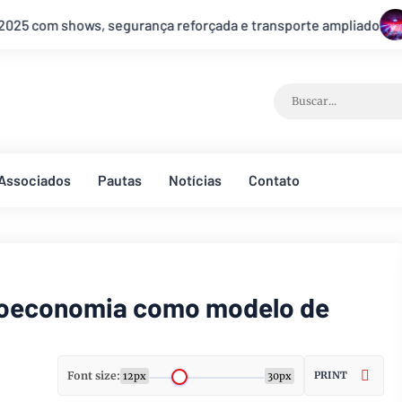
e transporte ampliado
Esquenta para o Réveillon de Brasíli
Associados
Pautas
Notícias
Contato
ioeconomia como modelo de
Font size:
PRINT
12px
30px