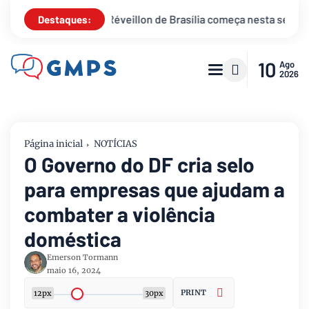
de Brasília começa nesta segunda-feira
Está na hora de rec
Destaques:
10
Ago
2026
Página inicial
NOTÍCIAS
O Governo do DF cria selo
para empresas que ajudam a
combater a violência
doméstica
Emerson Tormann
maio 16, 2024
PRINT
12px
30px