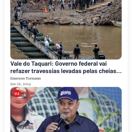
Vale do Taquari: Governo federal vai
refazer travessias levadas pelas cheias
por meio do Exército
Emerson Tormann
Jun 26, 2024