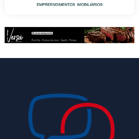
8/9/2026
Argentina à venda: Governo Milei acelera
liquidação do patrimônio público
8/9/2026
Memória é fundamental na literatura, diz
escritor Milton Hatoum
8/9/2026
Semana começa com 1.589 vagas nas agências
do trabalhador
8/9/2026
Avanço da IA corrói financiamento do
jornalismo profissional no Brasil
8/9/2026
Rio de Janeiro tem alerta para ventos de até 75
km/h neste domingo