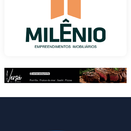
pacientes
8/5/2026
Agosto Lilás reforça orientação sobre direitos
e canais de proteção às mulheres
8/5/2026
Anvisa propõe atualizar as normas da
propaganda de alimentos e de medicamentos
8/5/2026
PL quer assegurar direito ao voto de agentes
de segurança escalados no dia da eleição
8/5/2026
Sala de Concerto, da Rádio MEC, celebra
Radamés Gnattali nesta sexta (7)
8/5/2026
CNI defende posição unificada para avançar na