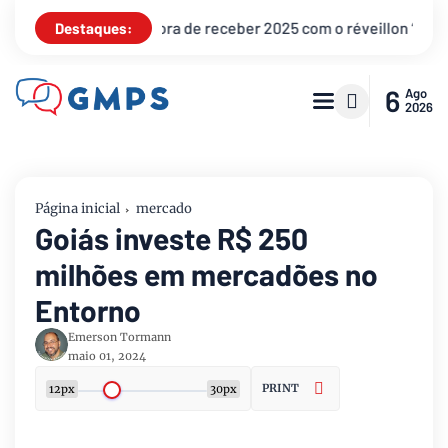
receber 2025 com o réveillon “Ano Novo, Novos Sonhos”
Bras
Destaques:
6
Ago
2026
Página inicial
mercado
Goiás investe R$ 250
milhões em mercadões no
Entorno
Emerson Tormann
maio 01, 2024
PRINT
12px
30px