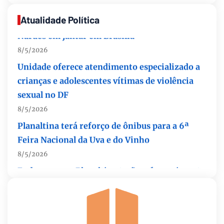
Autoridades celebram legado de Augusto
Nardes em jantar em Brasília
Atualidade Política
8/5/2026
Unidade oferece atendimento especializado a
crianças e adolescentes vítimas de violência
sexual no DF
8/5/2026
Planaltina terá reforço de ônibus para a 6ª
Feira Nacional da Uva e do Vinho
8/5/2026
Endereços em Planaltina terão o fornecimento
de energia interrompido nesta quinta-feira
(6)
8/5/2026
Lactário do Hospital de Base garante
alimentação segura e personalizada aos