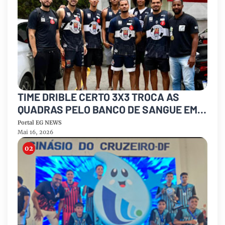
TIME DRIBLE CERTO 3X3 TROCA AS
QUADRAS PELO BANCO DE SANGUE EM
AÇÃO SOLIDÁRIA “3X3 PELA VIDA”
Portal EG NEWS
Mai 16, 2026