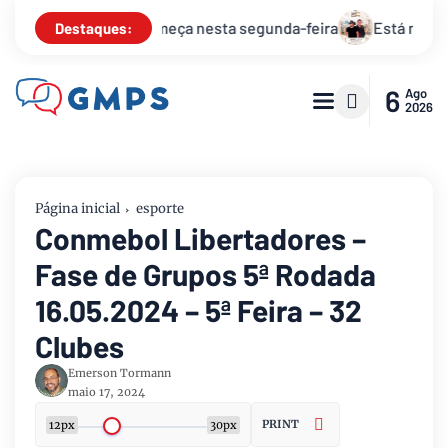
gunda-feira
Está na hora de receber 2025 com o réveillon “
Destaques:
6
Ago
2026
Página inicial
esporte
Conmebol Libertadores –
Fase de Grupos 5ª Rodada
16.05.2024 – 5ª Feira – 32
Clubes
Emerson Tormann
maio 17, 2024
PRINT
12px
30px