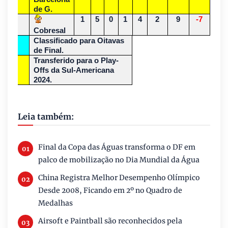
de G.
4ª
1
5
0
1
4
2
9
-7
Cobresal
Classificado para Oitavas
de Final.
Transferido para o Play-
Offs da Sul-Americana
2024.
Leia também:
Final da Copa das Águas transforma o DF em
palco de mobilização no Dia Mundial da Água
China Registra Melhor Desempenho Olímpico
Desde 2008, Ficando em 2º no Quadro de
Medalhas
Airsoft e Paintball são reconhecidos pela