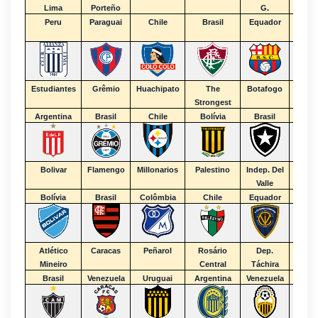
Lima
Porteño
G.
Peru
Paraguai
Chile
Brasil
Equador
Estudiantes
Grêmio
Huachipato
The
Botafogo
Jr.
Strongest
Argentina
Brasil
Chile
Bolívia
Brasil
C
Bolivar
Flamengo
Millonarios
Palestino
Indep. Del
L
Valle
Bolívia
Brasil
Colômbia
Chile
Equador
Atlético
Caracas
Peñarol
Rosário
Dep.
Mineiro
Central
Táchira
Brasil
Venezuela
Uruguai
Argentina
Venezuela