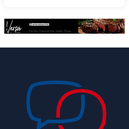
8/5/2026
Agosto Lilás reforça orientação sobre direitos
e canais de proteção às mulheres
8/5/2026
Anvisa propõe atualizar as normas da
propaganda de alimentos e de medicamentos
8/5/2026
PL quer assegurar direito ao voto de agentes
de segurança escalados no dia da eleição
8/5/2026
Sala de Concerto, da Rádio MEC, celebra
Radamés Gnattali nesta sexta (7)
8/5/2026