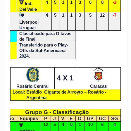
3º
4
5
1
1
3
6
8
-2
Ind.
Del Valle
4ª
4
5
1
1
3
5
12
-7
Liverpool
Uruguai
Classificado para Oitavas
de Final.
Transferido para o Play-
Offs da Sul-Americana
2024.
4 X 1
Rosário Central
Caracas
Local: Estádio Gigante de Arroyto – Rosário -
Argentina
Grupo G - Classificação
osição
Equipes
P
J
V
E
D
GP
GC
SG
1º
12
5
4
0
1
10
6
4