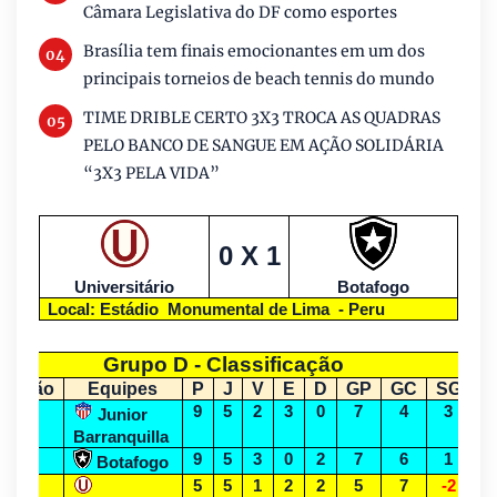
Câmara Legislativa do DF como esportes
Brasília tem finais emocionantes em um dos
principais torneios de beach tennis do mundo
TIME DRIBLE CERTO 3X3 TROCA AS QUADRAS
PELO BANCO DE SANGUE EM AÇÃO SOLIDÁRIA
“3X3 PELA VIDA”
0 X 1
Universitário
Botafogo
Local: Estádio Monumental de Lima - Peru
Grupo D - Classificação
osição
Equipes
P
J
V
E
D
GP
GC
SG
1º
9
5
2
3
0
7
4
3
Junior
Barranquilla
2º
9
5
3
0
2
7
6
1
Botafogo
3º
5
5
1
2
2
5
7
-2