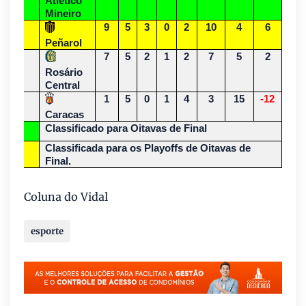
Atlético
Mineiro
2º
9
5
3
0
2
10
4
6
Peñarol
3º
7
5
2
1
2
7
5
2
Rosário
Central
4ª
1
5
0
1
4
3
15
-12
Caracas
Classificado para Oitavas de Final
Classificada para os Playoffs de Oitavas de
Final.
Coluna do Vidal
esporte