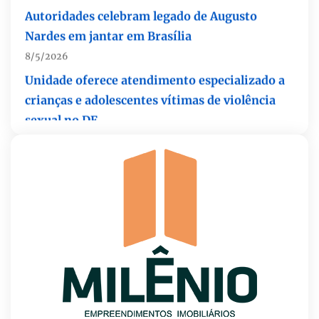
Nardes em jantar em Brasília
8/5/2026
Unidade oferece atendimento especializado a
crianças e adolescentes vítimas de violência
sexual no DF
8/5/2026
Planaltina terá reforço de ônibus para a 6ª
Feira Nacional da Uva e do Vinho
8/5/2026
Endereços em Planaltina terão o fornecimento
de energia interrompido nesta quinta-feira
(6)
8/5/2026
Lactário do Hospital de Base garante
alimentação segura e personalizada aos
pacientes