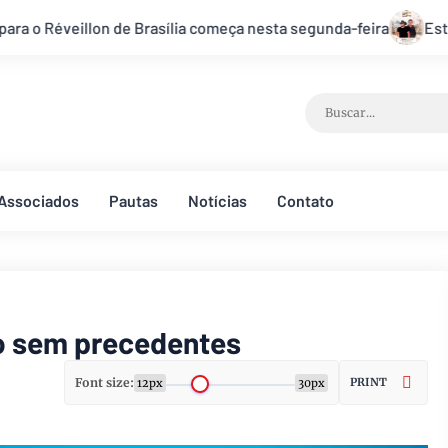
a segunda-feira
Está na hora de receber 2025 com o réveill
Associados
Pautas
Notícias
Contato
 o sem precedentes
Font size:
PRINT
12px
30px