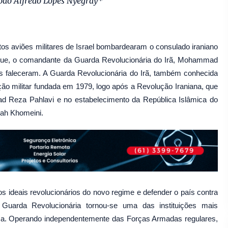
oão Alfredo Lopes Nyegray*
stos aviões militares de Israel bombardearam o consulado iraniano
que, o comandante da Guarda Revolucionária do Irã, Mohammad
s faleceram. A Guarda Revolucionária do Irã, também conhecida
o militar fundada em 1979, logo após a Revolução Iraniana, que
 Reza Pahlavi e no estabelecimento da República Islâmica do
llah Khomeini.
os ideais revolucionários do novo regime e defender o país contra
Guarda Revolucionária tornou-se uma das instituições mais
rsa. Operando independentemente das Forças Armadas regulares,