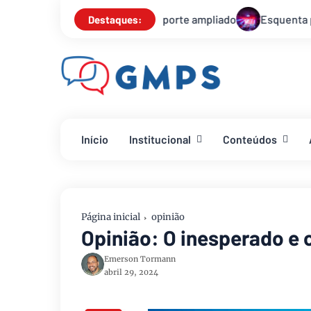
ampliado
Esquenta para o Réveillon de Brasília começa nest
Destaques:
Início
Institucional
Conteúdos
Página inicial
opinião
Opinião: O inesperado e
Emerson Tormann
abril 29, 2024