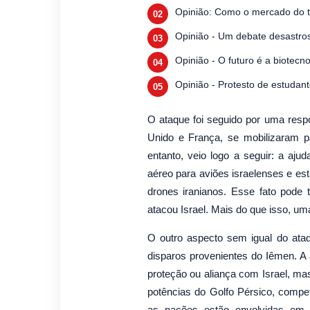
Opinião: Como o mercado do tu
Opinião - Um debate desastros
Opinião - O futuro é a biotecno
Opinião - Protesto de estudan
O ataque foi seguido por uma respo
Unido e França, se mobilizaram par
entanto, veio logo a seguir: a aju
aéreo para aviões israelenses e est
drones iranianos. Esse fato pode
atacou Israel. Mais do que isso, uma
O outro aspecto sem igual do ataqu
disparos provenientes do Iêmen. A 
proteção ou aliança com Israel, mas
potências do Golfo Pérsico, compet
as nações estão envolvidas em u