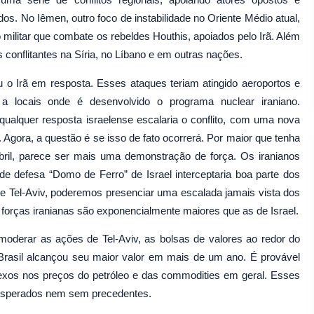
os. No Iêmen, outro foco de instabilidade no Oriente Médio atual,
o militar que combate os rebeldes Houthis, apoiados pelo Irã. Além
 conflitantes na Síria, no Líbano e em outras nações.
ou o Irã em resposta. Esses ataques teriam atingido aeroportos e
s a locais onde é desenvolvido o programa nuclear iraniano.
 qualquer resposta israelense escalaria o conflito, com uma nova
 Agora, a questão é se isso de fato ocorrerá. Por maior que tenha
bril, parece ser mais uma demonstração de força. Os iranianos
e defesa “Domo de Ferro” de Israel interceptaria boa parte dos
de Tel-Aviv, poderemos presenciar uma escalada jamais vista dos
s forças iranianas são exponencialmente maiores que as de Israel.
moderar as ações de Tel-Aviv, as bolsas de valores ao redor do
rasil alcançou seu maior valor em mais de um ano. É provável
exos nos preços do petróleo e das commodities em geral. Esses
inesperados nem sem precedentes.