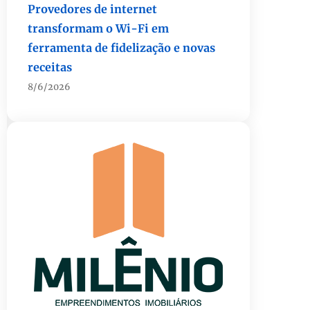
ferramenta de fidelização e novas
receitas
8/6/2026
Autoridades celebram legado de
Augusto Nardes em jantar em
Brasília
8/5/2026
Unidade oferece atendimento
especializado a crianças e
adolescentes vítimas de violência
sexual no DF
8/5/2026
Planaltina terá reforço de ônibus
para a 6ª Feira Nacional da Uva e do
Vinho