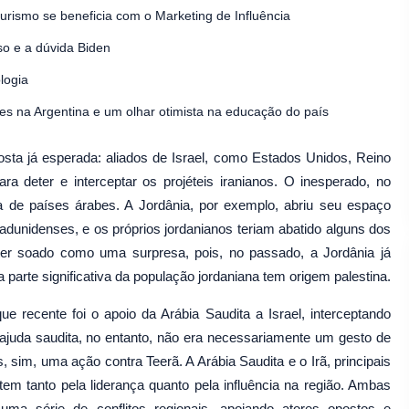
rismo se beneficia com o Marketing de Influência
o e a dúvida Biden
logia
tes na Argentina e um olhar otimista na educação do país
sta já esperada: aliados de Israel, como Estados Unidos, Reino
a deter e interceptar os projéteis iranianos. O inesperado, no
da de países árabes. A Jordânia, por exemplo, abriu seu espaço
adunidenses, e os próprios jordanianos teriam abatido alguns dos
 ter soado como uma surpresa, pois, no passado, a Jordânia já
 parte significativa da população jordaniana tem origem palestina.
e recente foi o apoio da Arábia Saudita a Israel, interceptando
ajuda saudita, no entanto, não era necessariamente um gesto de
, sim, uma ação contra Teerã. A Arábia Saudita e o Irã, principais
em tanto pela liderança quanto pela influência na região. Ambas
ma série de conflitos regionais, apoiando atores opostos e