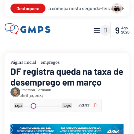
nesta segunda-feira
Está na hora de receber 2025 com o rév
Destaques:
9
Ago
2026
Página inicial
empregos
DF registra queda na taxa de
desemprego em março
Emerson Tormann
abril 30, 2024
PRINT
12px
30px