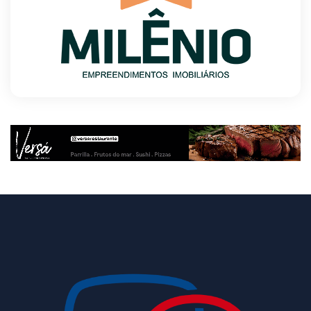
Unidade oferece atendimento especializado a
crianças e adolescentes vítimas de violência
sexual no DF
8/5/2026
Planaltina terá reforço de ônibus para a 6ª
Feira Nacional da Uva e do Vinho
8/5/2026
Endereços em Planaltina terão o fornecimento
de energia interrompido nesta quinta-feira
(6)
8/5/2026
Lactário do Hospital de Base garante
alimentação segura e personalizada aos
pacientes
8/5/2026