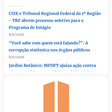
CIEE e Tribunal Regional Federal da 1ª Região
- TRF abrem processo seletivo para o
Programa de Estágio
8/6/2026
“Você sabe com quem está falando?”: A
corrupção sistêmica nos órgãos públicos
8/6/2026
Jardim Botânico: MPDFT ajuíza ação contra
obras em sítio arqueológico pré-histórico
8/6/2026
Provedores de internet transformam o Wi-Fi
em ferramenta de fidelização e novas receitas
8/6/2026
Autoridades celebram legado de Augusto
Nardes em jantar em Brasília
8/5/2026