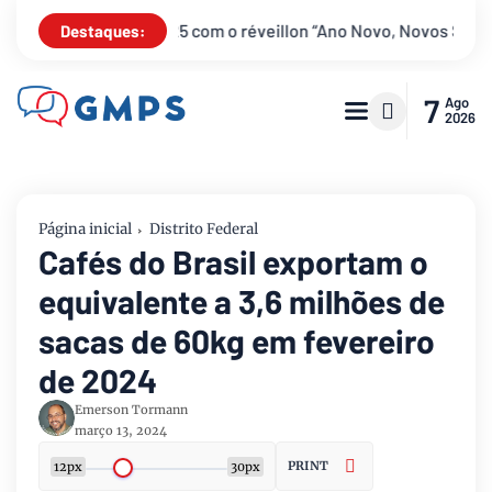
illon “Ano Novo, Novos Sonhos”
Brasília se prepara para rec
Destaques:
7
Ago
2026
Página inicial
Distrito Federal
Cafés do Brasil exportam o
equivalente a 3,6 milhões de
sacas de 60kg em fevereiro
de 2024
Emerson Tormann
março 13, 2024
PRINT
12px
30px