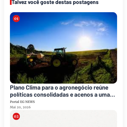
Talvez você goste destas postagens
Plano Clima para o agronegócio reúne
políticas consolidadas e acenos a uma
transição climática mais inclusiva para o
Portal EG NEWS
setor
Mai 20, 2026