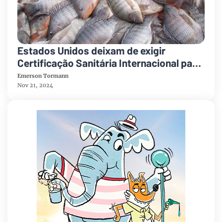
Estados Unidos deixam de exigir
Certificação Sanitária Internacional para
pescados brasileiros
Emerson Tormann
Nov 21, 2024